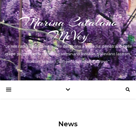
Marina Catalano
McVey
“Le mie radici sono come quelle del glicine a Venezia: penetrano nelle
crepe più profonde dei muri, camminano lontano, sollevano lastroni,
mattoni, tegole; i fiori però fioriscono altrove"
News